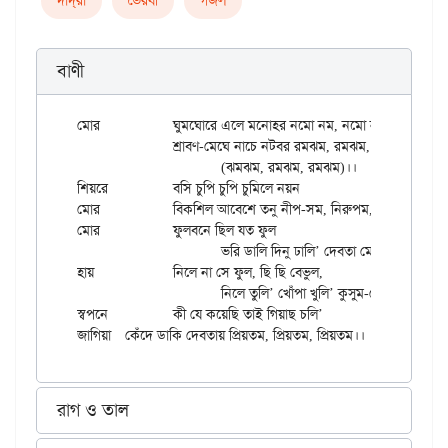
দাদ্‌রা
ভৈরবী
গজল
বাণী
মোর		ঘুমঘোরে এলে মনোহর নমো নম, নমো নম, নমো নম।

		শ্রাবণ-মেঘে নাচে নটবর রমঝম, রমঝম, ঝমরম

			(ঝমঝম, রমঝম, রমঝম)।।

শিয়রে		বসি চুপি চুপি চুমিলে নয়ন

মোর		বিকশিল আবেশে তনু নীপ-সম, নিরুপম, মনোরম।।

মোর		ফুলবনে ছিল যত ফুল

			ভরি ডালি দিনু ঢালি’ দেবতা মোর

হায়		নিলে না সে ফুল, ছি ছি বেভুল,

			নিলে তুলি’ খোঁপা খুলি’ কুসুম-ডোর।

স্বপনে		কী যে কয়েছি তাই গিয়াছ চলি’

রাগ ও তাল