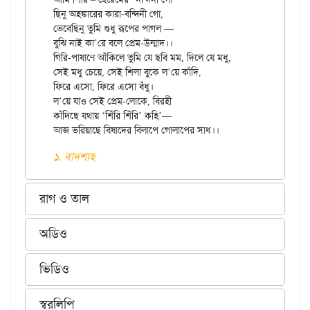
ছিনু অহঙ্কারের কারা-বন্দিনী গো,

ভেবেছিনু তুমি শুধু রূপের পাগল —

বুঝি নাই কা’রে বলে প্রেম-উন্মাদ।।

গিরি-পাষাণে আঁকিলে তুমি যে ছবি মম, দিলে যে মধু,

সেই মধু চেয়ে, সেই শিলা বুকে ল’য়ে কাঁদি,

ফিরে এসো, ফিরে এসো বঁধু।

ল’য়ে যাও সেই প্রেম-লোকে, বিরহী

কাঁদিছে যথায় ‘শিঁরি শিঁরি’ কহি’—

১. বাদশাহ
রাগ ও তাল
অডিও
ভিডিও
স্বরলিপি