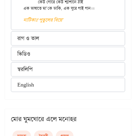
	কেউ গোরে কেউ শ্মাশানে ঠাঁই

নাটিকাঃ‘পুতুলের বিয়ে’
রাগ ও তাল
ভিডিও
স্বরলিপি
English
মোর ঘুমঘোরে এলে মনোহর