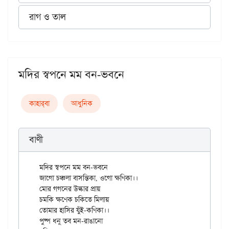
রাগ ও তাল
মদির স্বপনে মম বন-ভবনে
কাহার্‌বা
আধুনিক
বাণী
মদির স্বপনে মম বন-ভবনে

জাগো চঞ্চলা বাসন্তিকা, ওগো ক্ষণিকা।।

মোর গগনের উল্কার প্রায়

চমকি ক্ষণেক চকিতে মিলায়

তোমার হাসির যুঁই-কণিকা।।

পুষ্প ধনু তব মন-রাঙানো
