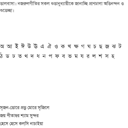
ভালবাসা। নজরুলগীতির সকল শুভানুধ্যায়ীকে জানাচ্ছি প্রাণঢালা অভিনন্দন ও
শুভেচ্ছা।
অ
আ
ই
ঈ
উ
ঊ
এ
ঐ
ও
ক
খ
ক্ষ
গ
ঘ
চ
ছ
জ
ঝ
ট
ঠ
ড
ঢ
ত
থ
দ
ধ
ন
প
ফ
ব
ভ
ম
য
র
ল
শ
স
হ
সৃজন-ভোরে প্রভু মোরে সৃজিলে
জয় পীতাম্বর শ্যাম সুন্দর
হেসে হেসে কল্‌সি নাচাইয়া