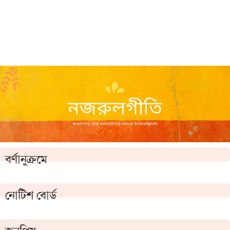
বর্ণানুক্রমে
নোটিশ বোর্ড