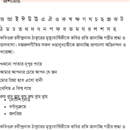
জনপ্রিয়
অ
আ
ই
ঈ
উ
ঊ
এ
ঐ
ও
ক
খ
ক্ষ
গ
ঘ
চ
ছ
জ
ঝ
ট
ঠ
ড
ঢ
ত
থ
দ
ধ
ন
প
ফ
ব
ভ
ম
য
র
ল
শ
স
হ
কবিগুরু রবীন্দ্রনাথ ঠাকুরের মৃত্যুবার্ষিকীতে কবির প্রতি জানাচ্ছি গভীর শ্রদ্ধা ও
ভালবাসা। নজরুলগীতির সকল শুভানুধ্যায়ীকে জানাচ্ছি প্রাণঢালা অভিনন্দন ও
শুভেচ্ছা।
শুকনো পাতার নূপুর পায়ে
আমার আপনার চেয়ে আপন যে জন
মোর প্রিয়া হবে এসো রানী
খেলিছ এ বিশ্ব লয়ে
রুম্ ঝুম্ ঝুম্ ঝুম্ রুম্ ঝুম্ ঝুম্
নোটিশ বোর্ড
বর্ণানুক্রমে
জনপ্রিয়
কবিগুরু রবীন্দ্রনাথ ঠাকুরের মৃত্যুবার্ষিকীতে কবির প্রতি জানাচ্ছি গভীর শ্রদ্ধা ও