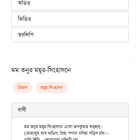
অডিও
ভিডিও
স্বরলিপি
মম তনুর ময়ূর-সিংহাসনে
ত্রিতাল
ময়ূর-সিংহাসন
বাণী
মম তনুর ময়ূর-সিংহাসনে এসো রূপকুমার ফর্‌হাদ্‌।

(মোর)ঘুম যবে ভাঙিল, প্রিয়, গগনে ঢলিয়া পড়িল চাঁদ।।

১
আমি শিঁরি – হেরেমের
 নন্দিনী গো
