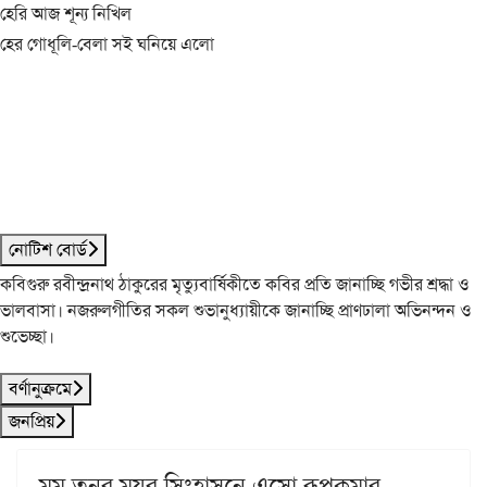
হেরি আজ শূন্য নিখিল
হের গোধূলি-বেলা সই ঘনিয়ে এলো
নোটিশ বোর্ড
কবিগুরু রবীন্দ্রনাথ ঠাকুরের মৃত্যুবার্ষিকীতে কবির প্রতি জানাচ্ছি গভীর শ্রদ্ধা ও
ভালবাসা। নজরুলগীতির সকল শুভানুধ্যায়ীকে জানাচ্ছি প্রাণঢালা অভিনন্দন ও
শুভেচ্ছা।
বর্ণানুক্রমে
জনপ্রিয়
মম তনুর ময়ূর সিংহাসনে এসো রূপকুমার