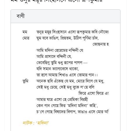
বাণী
মম	তনুর ময়ূর সিংহাসনে এসো রূপকুমার কবি নৌজোয়ান।

মোর	ঘুম যবে ভাঙিল, প্রিয়তম, উঠিল পূর্ণিমা চাঁদ,

					জোছনায় হাসিল আসমান।।

	আমি মদিনা হেরেমের নন্দিনী যে

	আমি প্রাসাদে বন্দিনী যে,

	ভেবেছিনু তুমি শুধু রূপের পাগল —

	যদি সমান ভালোবেসে থাকো,

	তা হলে আমায় শিখাও এসে তোমার গান।।

তুমি	অনেক ছবি এঁকেছ যে মম, মোরে দিলে যে মধু,

	সেই মধু চেয়ে, সেই মধু বুকে ল‘য়ে বলি

				ফিরে এসো ফিরে এসো বঁধু।

	আমার ঘরে এসো হে প্রেমিকা বিরহী

	কেন গান গেয়ে ফির ‘মদিনা মদিনা’ কহি’,

নাটক : ‘মদিনা’