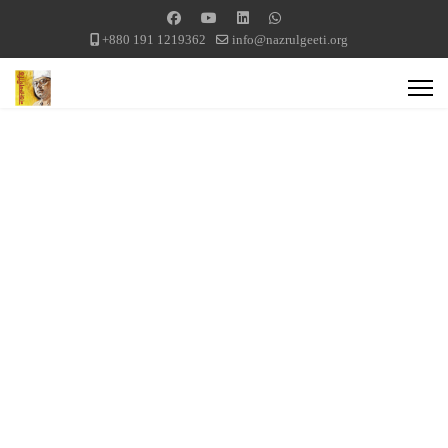
+880 191 1219362
info@nazrulgeeti.org