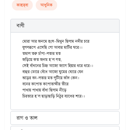
কাহার্‌বা
আধুনিক
বাণী
মোরা আর জনমে হংস–মিথুন ছিলাম নদীর চরে

যুগলরূপে এসেছি গো আবার মাটির ঘরে।।

তমাল তরু চাঁপা–লতার মত

জড়িয়ে কত জনম হ’ল গত,

সেই বাঁধনের চিহ্ন আজো জাগে হিয়ার থরে থরে।।

বাহুর ডোরে বেঁধে আজো ঘুমের ঘোরে যেন

ঝড়ের বন–লতার মত লুটিয়ে কাঁদ কেন।

বনের কপোত কপোতাক্ষীর তীরে

পাখায় পাখায় বাঁধা ছিলাম নীড়ে

রাগ ও তাল