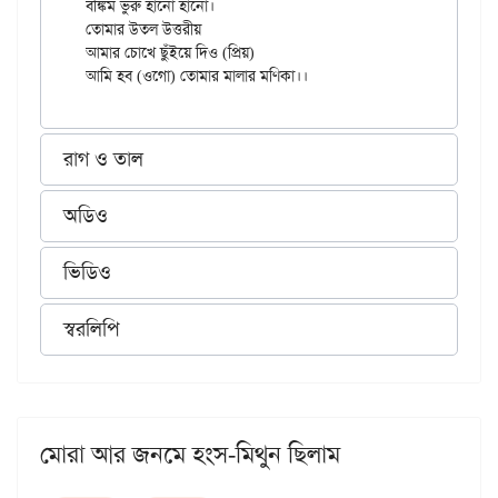
বঙ্কিম ভুরু হানো হানো।

তোমার উতল উত্তরীয়

আমার চোখে ছুঁইয়ে দিও (প্রিয়)

রাগ ও তাল
অডিও
ভিডিও
স্বরলিপি
মোরা আর জনমে হংস-মিথুন ছিলাম