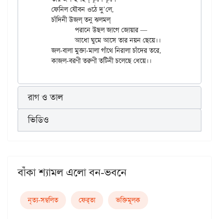
	ফেনিল যৌবন ওঠে দু’লে,

	চাঁদিনী উজল্ তনু ঝলমল্

		পরানে উছল জাগে জোয়ার —

		আধো ঘুমে আসে তার নয়ন ছেয়ে।।

	জল-বালা মুক্তা-মালা গাঁথে নিরালা চাঁদের তরে,

রাগ ও তাল
ভিডিও
বাঁকা শ্যামল এলো বন-ভবনে
নৃত্য-সম্বলিত
ফের্‌তা
ভক্তিমূলক