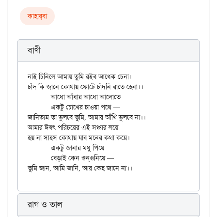
কাহার্‌বা
বাণী
নাই চিনিলে আমায় তুমি রইব আধেক চেনা।

চাঁদ কি জানে কোথায় ফোটে চাঁদনি রাতে হেনা।।

	আধো আঁধার আধো আলোতে

	একটু চোখের চাওয়া পথে —

জানিতাম তা ভুলবে তুমি, আমার আঁখি ভুলবে না।।

আমার ঈষৎ পরিচয়ের এই সঞ্চার লয়ে

হয় না সাহস কোথায় যাব মনের কথা কয়ে।

	একটু জানার মধু পিয়ে

	বেড়াই কেন গুন্‌গুনিয়ে —

রাগ ও তাল