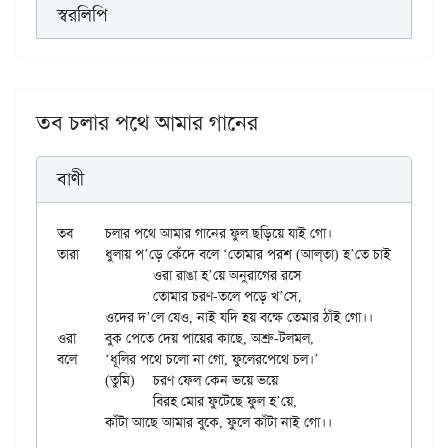
স্বরলিপি
তব চলার পথে আমার গানের
বাণী
তব	চলার পথে আমার গানের ফুল ছড়িয়ে যাই গো।

তারা	ধুলায় প’ড়ে কেঁদে বলে ‘তোমার পরশ (আল্‌তা) হ’তে চাই গো।।

		ওরা রাঙা হ’য়ে অনুরাগের রসে

		তোমার চরণ-তলে পড়ে খ’সে,

	ওদের দ’লে যেও, নাই যদি হয় বক্ষে তেমার ঠাঁই গো।।

ওরা	বুক পেতে দেয় পায়ের কাছে, অশ্রু-টলমল,

বলে	‘ধূলির পথে চলো না গো, ফুলেরপেথে চল।’

	(তুমি)	চরণ ফেল কেন ভয়ে ভয়ে

		বিরহ মোর ফুটেছে ফুল হ’য়ে,
