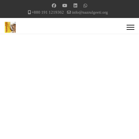
+880 191 1219362
info@nazrulgeeti.org