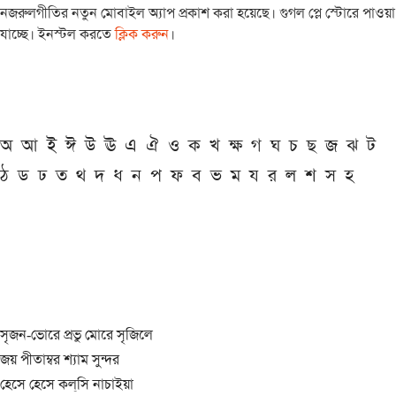
নজরুলগীতির নতুন মোবাইল অ্যাপ প্রকাশ করা হয়েছে। গুগল প্লে স্টোরে পাওয়া
যাচ্ছে। ইনস্টল করতে
ক্লিক করুন
।
অ
আ
ই
ঈ
উ
ঊ
এ
ঐ
ও
ক
খ
ক্ষ
গ
ঘ
চ
ছ
জ
ঝ
ট
ঠ
ড
ঢ
ত
থ
দ
ধ
ন
প
ফ
ব
ভ
ম
য
র
ল
শ
স
হ
সৃজন-ভোরে প্রভু মোরে সৃজিলে
জয় পীতাম্বর শ্যাম সুন্দর
হেসে হেসে কল্‌সি নাচাইয়া