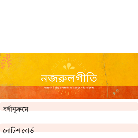
বর্ণানুক্রমে
নোটিশ বোর্ড