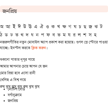
জনপ্রিয়
অ
আ
ই
ঈ
উ
ঊ
এ
ঐ
ও
ক
খ
ক্ষ
গ
ঘ
চ
ছ
জ
ঝ
ট
ঠ
ড
ঢ
ত
থ
দ
ধ
ন
প
ফ
ব
ভ
ম
য
র
ল
শ
স
হ
নজরুলগীতির নতুন মোবাইল অ্যাপ প্রকাশ করা হয়েছে। গুগল প্লে স্টোরে পাওয়া
যাচ্ছে। ইনস্টল করতে
ক্লিক করুন
।
শুকনো পাতার নূপুর পায়ে
আমার আপনার চেয়ে আপন যে জন
মোর প্রিয়া হবে এসো রানী
খেলিছ এ বিশ্ব লয়ে
রুম্ ঝুম্ ঝুম্ ঝুম্ রুম্ ঝুম্ ঝুম্
নোটিশ বোর্ড
বর্ণানুক্রমে
জনপ্রিয়