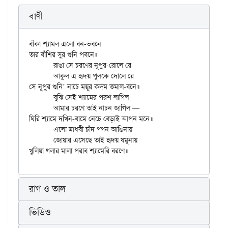
বাণী
বাঁকা শ্যামল এলো বন-ভবনে

তার বাঁশির সুর শুনি পবনে॥

	রাঙা সে চরণের নূপুর-রোলে রে

	আকুল এ হৃদয় পুলকে দোলে রে

সে নূপুর শুনি’ নাচে ময়ূর কদম তমাল-বনে॥

	বুঝি সেই শ্যামের পরশ লাগিল

	আমার চরণে তাই নাচন জাগিল —

ঘিরি শ্যামে দখিন-বামে নেচে বেড়াই আপন মনে॥

	এলো মাধবী চাঁদ গগন আঙিনায়

	জোয়ার এসেছে তাই হৃদয় যমুনায়

রাগ ও তাল
ভিডিও