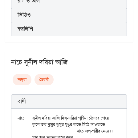
রাগ ও তাল
ভিডিও
স্বরলিপি
নাচে সুনীল দরিয়া আজি
দাদ্‌রা
ভৈরবী
বাণী
নাচে	সুনীল দরিয়া আজি দিল্-দরিয়া পূর্ণিমা চাঁদেরে পেয়ে।

	কূলে তার ঝুমুর ঝুমুর ঘুঙুর বাজে মিঠে আওয়াজে

				নাচে জল্-পরীর মেয়ে।।

	তার জল-ছলছল্ কূলে কূলে
