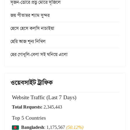
সৃজন-ভোরে প্রভু মোরে সৃজিলে
জয় পীতাম্বর শ্যাম সুন্দর
হেসে হেসে কল্‌সি নাচাইয়া
হেরি আজ শূন্য নিখিল
হের গোধূলি-বেলা সই ঘনিয়ে এলো
ওয়েবসাইট ট্রাফিক
Website Traffic (Last 7 Days)
Total Requests:
2,345,443
Top 5 Countries
Bangladesh
: 1,175,567
(50.12%)