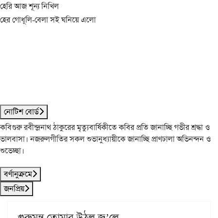
হেরি আজ শূন্য নিখিল
হের গোধূলি-বেলা সই ঘনিয়ে এলো
নোটিশ বোর্ড
কবিগুরু রবীন্দ্রনাথ ঠাকুরের মৃত্যুবার্ষিকীতে কবির প্রতি জানাচ্ছি গভীর শ্রদ্ধা ও
ভালবাসা। নজরুলগীতির সকল শুভানুধ্যায়ীকে জানাচ্ছি প্রাণঢালা অভিনন্দন ও
শুভেচ্ছা।
বর্ণানুক্রমে
জনপ্রিয়
গুরুমন্ত্র তোমার উঠল জ্ব’লে