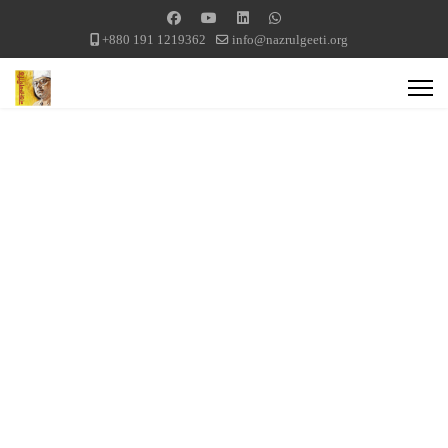
+880 191 1219362
info@nazrulgeeti.org