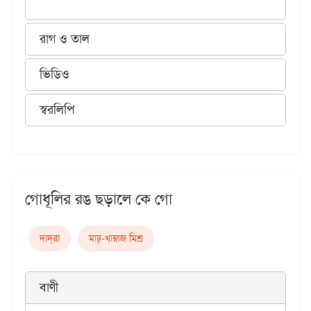
রাগ ও তাল
ভিডিও
স্বরলিপি
গোধূলির রঙ ছড়ালে কে গো
দাদ্‌রা
মাঢ়-খাম্বাজ মিশ্র
বাণী