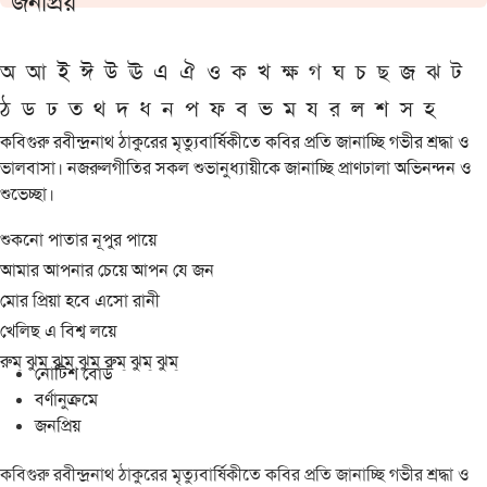
জনপ্রিয়
অ
আ
ই
ঈ
উ
ঊ
এ
ঐ
ও
ক
খ
ক্ষ
গ
ঘ
চ
ছ
জ
ঝ
ট
ঠ
ড
ঢ
ত
থ
দ
ধ
ন
প
ফ
ব
ভ
ম
য
র
ল
শ
স
হ
কবিগুরু রবীন্দ্রনাথ ঠাকুরের মৃত্যুবার্ষিকীতে কবির প্রতি জানাচ্ছি গভীর শ্রদ্ধা ও
ভালবাসা। নজরুলগীতির সকল শুভানুধ্যায়ীকে জানাচ্ছি প্রাণঢালা অভিনন্দন ও
শুভেচ্ছা।
শুকনো পাতার নূপুর পায়ে
আমার আপনার চেয়ে আপন যে জন
মোর প্রিয়া হবে এসো রানী
খেলিছ এ বিশ্ব লয়ে
রুম্ ঝুম্ ঝুম্ ঝুম্ রুম্ ঝুম্ ঝুম্
নোটিশ বোর্ড
বর্ণানুক্রমে
জনপ্রিয়
কবিগুরু রবীন্দ্রনাথ ঠাকুরের মৃত্যুবার্ষিকীতে কবির প্রতি জানাচ্ছি গভীর শ্রদ্ধা ও