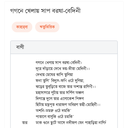
গগনে খেলায় সাপ বরষা-বেদিনী
কাহার্‌বা
ঋতুভিত্তিক
বাণী
	গগনে খেলায় সাপ বরষা-বেদিনী।

	দূরে দাঁড়ায়ে দেখে ভয়-ভীতা মেদিনী।।

	দেখায় মেঘের ঝাপি তুলিয়া

	ফনা তুলি’ বিদ্যুৎ-ফণি ওঠে দুলিয়া,

	ঝড়ের তুব্‌ড়িতে বাজে তার অশান্ত রাগিণী।।

	মহাসাগরে লুটায় তার সর্পিল অঞ্চল

	দিগন্তে দুলে তার এলোকেশ পিঙ্গল

	ছিটায় মন্ত্রপূত ধারাজল অবিরল তন্বী-মোহিনী।।

	অশনি-ডমরু ওঠে দমকি’

	পাতালে বাসুকি ওঠে চমকি’
