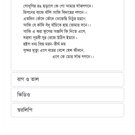
গোধূলির রঙ ছড়ালে কে গো আমার সাঁঝগগনে।

মিলনের বাজে বাঁশি আজি বিদায়ের লগনে।।

এতদিন কেঁদে কেঁদে ডেকেছি নিঠুর মরণে

আজি যে কাঁদি বঁধূ বাঁচিতে হায় তোমার সনে।।

আজি এ ঝরা ফুলের অঞ্জলি কি নিতে এলে,

সহসা পূরবী সুর বেজে উঠিল ইমনে।

হইল ধন্য প্রিয় মরন-তীর্থ মম

সুন্দর মৃত্যু এলে বরের বেশে ষেশ জীবনে,

রাগ ও তাল
ভিডিও
স্বরলিপি