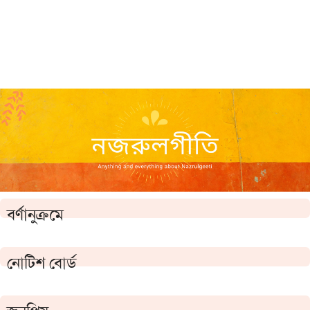
বর্ণানুক্রমে
নোটিশ বোর্ড