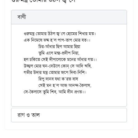
বাণী
গুরুমন্ত্র তোমার উঠল জ্ব’লে হোমের শিখার মত।

এক নিমেষে ভষ্ম হ’ল পাপ-তাপ মোর যত।।

	চির-আঁধার ছিল আমার হিয়া

	তুমি এলে মন্দ্র-প্রদীপ নিয়া,

হল চকিতে সেই দীপালোকে মনের আঁধার গত।।

উজ্জ্বল মোর ঘন-দেউলে কোন্ সে আদি ঋষি,

গভীর উদার মন্ত্র তোমার জপে দিবা-নিশি।

	রিপু দানব যথা ক’রত বাস

	সেই মন হ’ল আজ আনন্দ-কৈলাস,

রাগ ও তাল