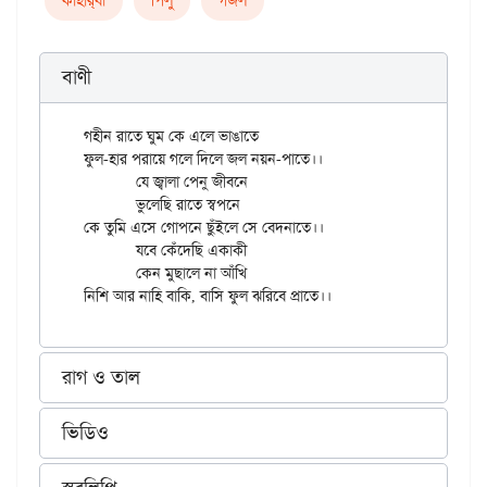
কাহার্‌বা
পিলু
গজল
বাণী
গহীন রাতে ঘুম কে এলে ভাঙাতে

ফুল-হার পরায়ে গলে দিলে জল নয়ন-পাতে।।

	যে জ্বালা পেনু জীবনে

	ভুলেছি রাতে স্বপনে

কে তুমি এসে গোপনে ছুঁইলে সে বেদনাতে।।

	যবে কেঁদেছি একাকী

	কেন মুছালে না আঁখি

রাগ ও তাল
ভিডিও