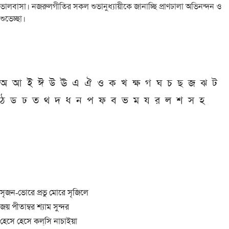
ভালবাসা। নজরুলগীতির সকল শুভানুধ্যায়ীকে জানাচ্ছি প্রাণঢালা অভিনন্দন ও
শুভেচ্ছা।
অ
আ
ই
ঈ
উ
ঊ
এ
ঐ
ও
ক
খ
ক্ষ
গ
ঘ
চ
ছ
জ
ঝ
ট
ঠ
ড
ঢ
ত
থ
দ
ধ
ন
প
ফ
ব
ভ
ম
য
র
ল
শ
স
হ
সৃজন-ভোরে প্রভু মোরে সৃজিলে
জয় পীতাম্বর শ্যাম সুন্দর
হেসে হেসে কল্‌সি নাচাইয়া