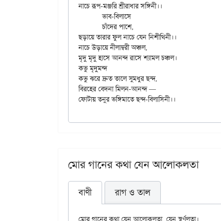
নাচে রূপ-মঞ্জরি শ্রীরাধার সঙ্গিনী।।

	ভাব-বিলাসে

	চাঁদের পাশে,

ছড়ায়ে তারার ফুল নাচে যেন নিশীথিনী।।

নাচে উড়ায়ে নীলাম্বরী অঞ্চল,

মৃদু মৃদু হাসে আনন্দ রাসে শ্যামল চঞ্চল।

কভু মৃদুমন্দ

কভু ঝরে দ্রুত তালে সুমধুর ছন্দ,

বিরহের বেদনা মিলন-আনন্দ —

মোর গানের কথা যেন আলোকলতা
বাণী
রাগ ও তাল
মোর গানের কথা যেন আলোকলতা, যেন স্বর্ণলতা।
