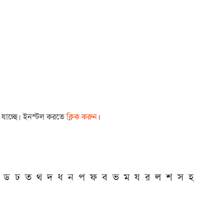
া যাচ্ছে। ইনস্টল করতে
ক্লিক করুন
।
ড
ঢ
ত
থ
দ
ধ
ন
প
ফ
ব
ভ
ম
য
র
ল
শ
স
হ