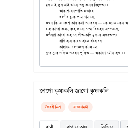
মূল নাই ফুল নাই আছে শুধু বনের বিহ্বলতা।।

	আকাশ-বনস্পতি জড়ায়ে

	ধরণীর বুকে পড়ে গড়ায়ে,

কখন কি আবেশে কার কথা ভাবে সে — কে জানে কেন অয
রহে কারো বক্ষে, রহে কারো চক্ষে বিরহের অশ্রুজলে,

কণ্ঠলগ্না কারো রহে সে গীত-কলি মুঞ্জরে অধরতলে।

	রাখি হয়ে কারও হাতে বাঁধে সে

	কাহারও চরণতলে কাঁদে সে,

জাগো কৃষ্ণকলি জাগো কৃষ্ণকলি
ভৈরবী মিশ্র
আড়খেম্‌টা
বাণী
রাগ ও তাল
ভিডিও