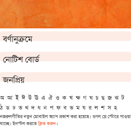
বর্ণানুক্রমে
নোটিশ বোর্ড
জনপ্রিয়
অ
আ
ই
ঈ
উ
ঊ
এ
ঐ
ও
ক
খ
ক্ষ
গ
ঘ
চ
ছ
জ
ঝ
ট
ঠ
ড
ঢ
ত
থ
দ
ধ
ন
প
ফ
ব
ভ
ম
য
র
ল
শ
স
হ
নজরুলগীতির নতুন মোবাইল অ্যাপ প্রকাশ করা হয়েছে। গুগল প্লে স্টোরে পাওয়া
যাচ্ছে। ইনস্টল করতে
ক্লিক করুন
।