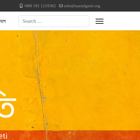
+880 191 1219362
info@nazrulgeeti.org
Search
যোগ