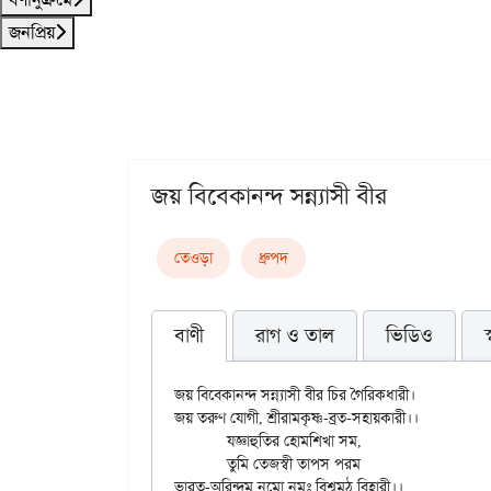
জনপ্রিয়
জয় বিবেকানন্দ সন্ন্যাসী বীর
তেওড়া
ধ্রুপদ
বাণী
রাগ ও তাল
ভিডিও
জয় বিবেকানন্দ সন্ন্যাসী বীর চির গৈরিকধারী।

জয় তরুণ যোগী, শ্রীরামকৃষ্ণ-ব্রত-সহায়কারী।।

	যজ্ঞাহুতির হোমশিখা সম,

	তুমি তেজস্বী তাপস পরম

ভারত-অরিন্দম নমো নমঃ বিশ্বমঠ বিহারী।।
