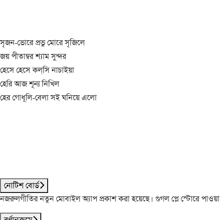
সৃজন-ভোরে প্রভু মোরে সৃজিলে
জয় পীতাম্বর শ্যাম সুন্দর
হেসে হেসে কল্‌সি নাচাইয়া
হেরি আজ শূন্য নিখিল
হের গোধূলি-বেলা সই ঘনিয়ে এলো
নোটিশ বোর্ড
নজরুলগীতির নতুন মোবাইল অ্যাপ প্রকাশ করা হয়েছে। গুগল প্লে স্টোরে পাওয়
বর্ণানুক্রমে