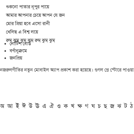
শুকনো পাতার নূপুর পায়ে
আমার আপনার চেয়ে আপন যে জন
মোর প্রিয়া হবে এসো রানী
খেলিছ এ বিশ্ব লয়ে
রুম্ ঝুম্ ঝুম্ ঝুম্ রুম্ ঝুম্ ঝুম্
নোটিশ বোর্ড
বর্ণানুক্রমে
জনপ্রিয়
নজরুলগীতির নতুন মোবাইল অ্যাপ প্রকাশ করা হয়েছে। গুগল প্লে স্টোরে পাওয়
অ
আ
ই
ঈ
উ
ঊ
এ
ঐ
ও
ক
খ
ক্ষ
গ
ঘ
চ
ছ
জ
ঝ
ট
ঠ