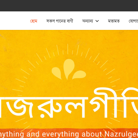
হোম
সকল গানের বাণী
অন্যান্য
মতামত
যোগা