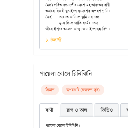
(মদ) গর্বিত বল-দর্পীর দেশে মহাভারতের বাণী

শুনায়ে বিজয়ী ঘুচাইলে স্বদেশের অপযশ গ্লানি।

(নব)	ভারতে আনিলে তুমি নব বেদ

	মুছে দিলে জাতি ধর্মের ভেদ

১
জীবে ঈশ্বরে অভেদ আত্মা জানাইলে হুঙ্কারি
১. উচ্চারি
পায়েলা বোলে রিনিঝিনি
ত্রিতাল
রূপমঞ্জরি (নজরুল-সৃষ্ট)
বাণী
রাগ ও তাল
ভিডিও
পায়েলা বোলে রিনিঝিনি।
