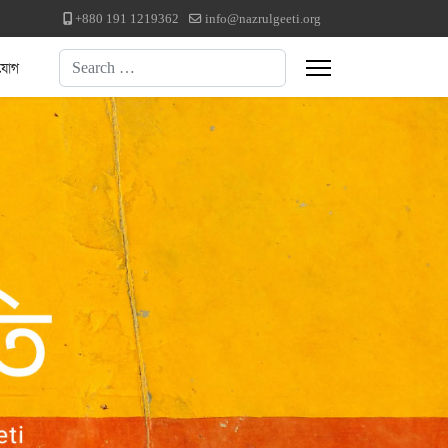
+880 191 1219362
info@nazrulgeeti.org
Search
যোগ