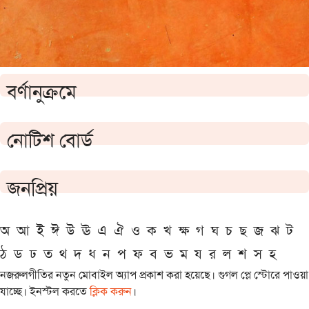
বর্ণানুক্রমে
নোটিশ বোর্ড
জনপ্রিয়
অ
আ
ই
ঈ
উ
ঊ
এ
ঐ
ও
ক
খ
ক্ষ
গ
ঘ
চ
ছ
জ
ঝ
ট
ঠ
ড
ঢ
ত
থ
দ
ধ
ন
প
ফ
ব
ভ
ম
য
র
ল
শ
স
হ
নজরুলগীতির নতুন মোবাইল অ্যাপ প্রকাশ করা হয়েছে। গুগল প্লে স্টোরে পাওয়া
যাচ্ছে। ইনস্টল করতে
ক্লিক করুন
।