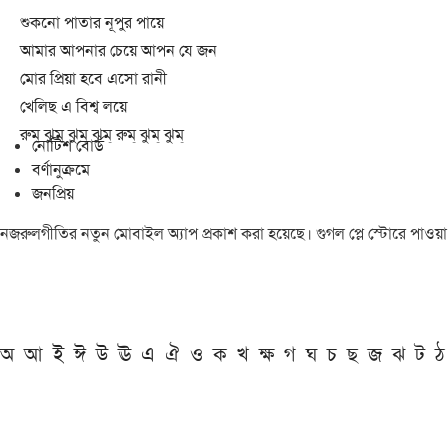
শুকনো পাতার নূপুর পায়ে
আমার আপনার চেয়ে আপন যে জন
মোর প্রিয়া হবে এসো রানী
খেলিছ এ বিশ্ব লয়ে
রুম্ ঝুম্ ঝুম্ ঝুম্ রুম্ ঝুম্ ঝুম্
নোটিশ বোর্ড
বর্ণানুক্রমে
জনপ্রিয়
নজরুলগীতির নতুন মোবাইল অ্যাপ প্রকাশ করা হয়েছে। গুগল প্লে স্টোরে পাওয়
অ
আ
ই
ঈ
উ
ঊ
এ
ঐ
ও
ক
খ
ক্ষ
গ
ঘ
চ
ছ
জ
ঝ
ট
ঠ