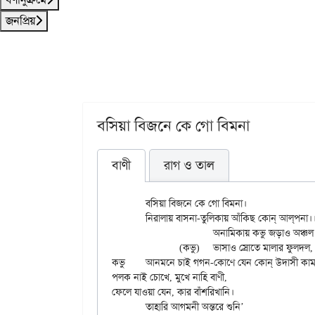
জনপ্রিয়
বসিয়া বিজনে কে গো বিমনা
বাণী
রাগ ও তাল
	বসিয়া বিজনে কে গো বিমনা।

	নিরালায় বাসনা-তুলিকায় আঁকিছ কোন্ আল্‌পনা।।

			অনামিকায় কভু জড়াও অঞ্চল

		(কভু)	ভাসাও স্রোতে মালার ফুলদল,

কভু	আনমনে চাই গগন-কোণে যেন কোন্ উদাসী কামনা।।

পলক নাই চোখে, মুখে নাহি বাণী,

ফেলে যাওয়া যেন, কার বাঁশরিখানি।

	তাহারি আগমনী অন্তরে শুনি’
