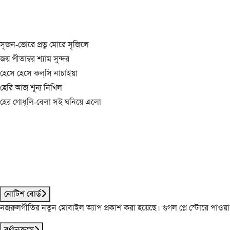
সৃজন-ভোরে প্রভু মোরে সৃজিলে
জয় পীতাম্বর শ্যাম সুন্দর
হেসে হেসে কল্‌সি নাচাইয়া
হেরি আজ শূন্য নিখিল
হের গোধূলি-বেলা সই ঘনিয়ে এলো
নোটিশ বোর্ড
নজরুলগীতির নতুন মোবাইল অ্যাপ প্রকাশ করা হয়েছে। গুগল প্লে স্টোরে পাওয়
বর্ণানুক্রমে