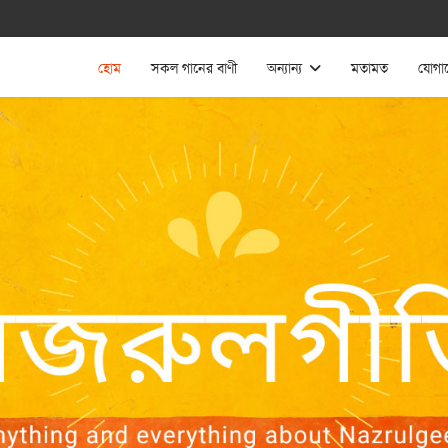
হোম
সকল গানের বাণী
অন্যান্য
মতামত
যোগা