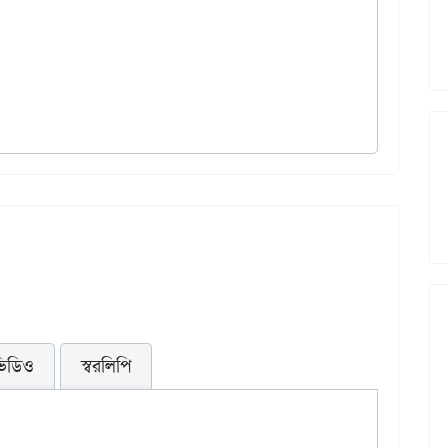
িডিও
স্বরলিপি