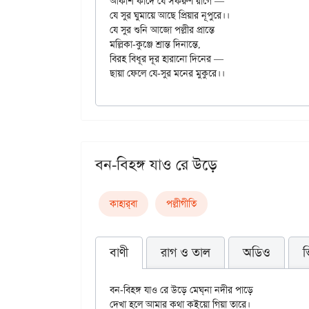
আকাশ কাঁদে যে সকরুণ রাগে —

যে সুর ঘুমায়ে আছে প্রিয়ার নূপুরে।।

যে সুর শুনি আজো পল্লীর প্রান্তে

মল্লিকা-কুঞ্জে শ্রান্ত দিনান্তে,

বিরহ বিধূর দূর হারানো দিনের —

বন-বিহঙ্গ যাও রে উড়ে
কাহার্‌বা
পল্লীগীতি
বাণী
রাগ ও তাল
অডিও
ভ
বন-বিহঙ্গ যাও রে উড়ে মেঘ্‌না নদীর পাড়ে

দেখা হলে আমার কথা কইয়ো গিয়া তারে।
