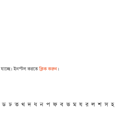
া যাচ্ছে। ইনস্টল করতে
ক্লিক করুন
।
ড
ঢ
ত
থ
দ
ধ
ন
প
ফ
ব
ভ
ম
য
র
ল
শ
স
হ