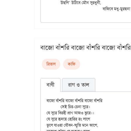
	উছলি’ উঠিবে মৌন সুরধুনী,

বাজো বাঁশরি বাজো বাঁশরি বাজো বাঁশরি
ত্রিতাল
কাফি
বাণী
রাগ ও তাল
বাজো বাঁশরি বাজো বাঁশরি বাজো বাঁশরি

	সেই চির-চেনা সুরে।

যে সুরে বিরহী প্রাণ আজও ঝুরে।।

যে সুরে হৃদয়ে হোরির রং লাগে

ভুলে যাওয়া যৌবন-স্মৃতি মনে জাগে,
