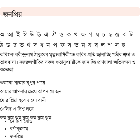
জনপ্রিয়
অ
আ
ই
ঈ
উ
ঊ
এ
ঐ
ও
ক
খ
ক্ষ
গ
ঘ
চ
ছ
জ
ঝ
ট
ঠ
ড
ঢ
ত
থ
দ
ধ
ন
প
ফ
ব
ভ
ম
য
র
ল
শ
স
হ
কবিগুরু রবীন্দ্রনাথ ঠাকুরের মৃত্যুবার্ষিকীতে কবির প্রতি জানাচ্ছি গভীর শ্রদ্ধা ও
ভালবাসা। নজরুলগীতির সকল শুভানুধ্যায়ীকে জানাচ্ছি প্রাণঢালা অভিনন্দন ও
শুভেচ্ছা।
শুকনো পাতার নূপুর পায়ে
আমার আপনার চেয়ে আপন যে জন
মোর প্রিয়া হবে এসো রানী
খেলিছ এ বিশ্ব লয়ে
রুম্ ঝুম্ ঝুম্ ঝুম্ রুম্ ঝুম্ ঝুম্
নোটিশ বোর্ড
বর্ণানুক্রমে
জনপ্রিয়