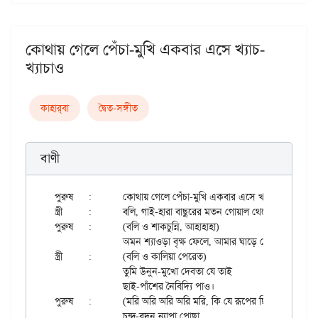
কোথায় গেলে পেঁচা-মুখি একবার এসে খ্যাচ-
খ্যাচাও
কাহার্‌বা
দ্বৈত-সঙ্গীত
বাণী
পুরুষ	:	কোথায় গেলে পেঁচা-মুখি একবার এসে খ্যাচ-খ্যাচাও

স্ত্রী	:	বলি, গাই-হারা বাছুরের মতন গোয়াল থেকে কে চ্যাঁচাও॥

পুরুষ	:	(বলি ও শাকচুন্নি, আহাহাহা)

		অমন শ্যাওড়া বৃক্ষ ফেলে, আমার ঘাড়ে কেন এলে গো, ও হো হো

স্ত্রী	:	(বলি ও কালিয়া পেরেত)

		তুমি উনুন-মুখো দেবতা যে তাই

		ছাই-পাঁশের নৈবিদ্যি পাও।

পুরুষ	:	(মরি অরি অরি অরি মরি, কি যে রূপের ছিরি, আহাহাহাহা)

		চন্দ্র-বদন ন্যাপা পোছা
