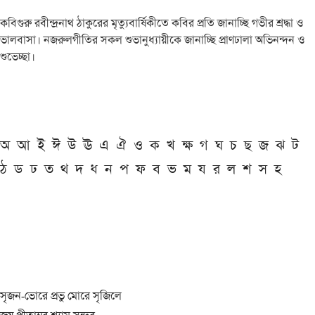
কবিগুরু রবীন্দ্রনাথ ঠাকুরের মৃত্যুবার্ষিকীতে কবির প্রতি জানাচ্ছি গভীর শ্রদ্ধা ও
ভালবাসা। নজরুলগীতির সকল শুভানুধ্যায়ীকে জানাচ্ছি প্রাণঢালা অভিনন্দন ও
শুভেচ্ছা।
অ
আ
ই
ঈ
উ
ঊ
এ
ঐ
ও
ক
খ
ক্ষ
গ
ঘ
চ
ছ
জ
ঝ
ট
ঠ
ড
ঢ
ত
থ
দ
ধ
ন
প
ফ
ব
ভ
ম
য
র
ল
শ
স
হ
সৃজন-ভোরে প্রভু মোরে সৃজিলে