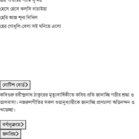
জয় পীতাম্বর শ্যাম সুন্দর
হেসে হেসে কল্‌সি নাচাইয়া
হেরি আজ শূন্য নিখিল
হের গোধূলি-বেলা সই ঘনিয়ে এলো
নোটিশ বোর্ড
কবিগুরু রবীন্দ্রনাথ ঠাকুরের মৃত্যুবার্ষিকীতে কবির প্রতি জানাচ্ছি গভীর শ্রদ্ধা ও
ভালবাসা। নজরুলগীতির সকল শুভানুধ্যায়ীকে জানাচ্ছি প্রাণঢালা অভিনন্দন ও
শুভেচ্ছা।
বর্ণানুক্রমে
জনপ্রিয়