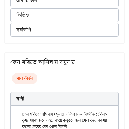
রাগ ও তাল
ভিডিও
স্বরলিপি
কেন মরিতে আসিলাম যমুনায়
পালা কীর্তন
বাণী
কেন মরিতে আসিলাম যমুনায়, ললিতা কেন বিপরীত হেরিলাম।

কৃষ্ণ-যমুনা-জলে কারে ল’য়ে কুতুহলে জল-খেলা করে ঘনশ্যাম।।

কালো মেঘের যেন খেলে বিজলি
