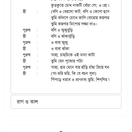
		কুত্‌কুতে চোখ নাকটি বোঁচা গো, ও হো হো

স্ত্রী	:	(বলি ও বেরসো কাট, বলি ও কেলো হুলো)

		তুমি কাঁদলে চোখে কালি বোরোয় কয়লার ডিপোয় লজ্জা দাও

		তুমি কয়লার ডিপোয় লজ্জা দাও।

পুরুষ	:	বলি ও জুজুবুড়ি

স্ত্রী	:	বলি ও ঝাঁকাভূঁড়ি

পুরুষ	:	ও বাবা জুজু

স্ত্রী	:	ও বাবা ঝাঁকা

পুরুষ	:	আহা, চাম্‌চিকে ওই ডানা কাটা

স্ত্রী	:	তুমি যেন পূজোর পাঁঠা

পুরুষ	:	আহা, হার মেনে যায় হাঁড়ি চাঁছা প্রিয়ে যখন খ্যাচ-খ্যাচাও।

স্ত্রী	:	(আ-মরি মরি, কি যে বচন সুধা)

রাগ ও তাল