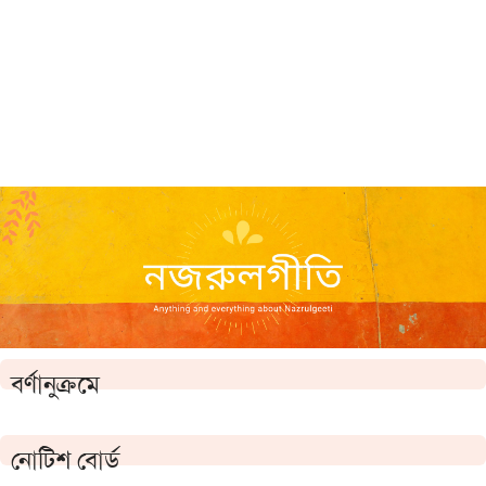
বর্ণানুক্রমে
নোটিশ বোর্ড