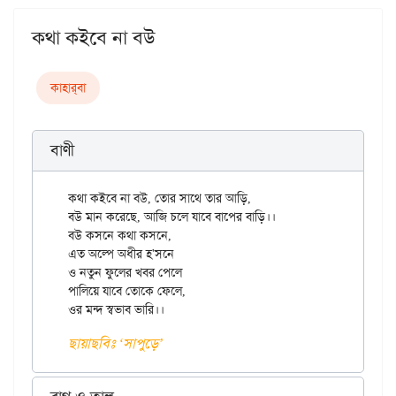
কথা কইবে না বউ
কাহার্‌বা
বাণী
কথা কইবে না বউ, তোর সাথে তার আড়ি,

বউ মান করেছে, আজি চলে যাবে বাপের বাড়ি।।

বউ কসনে কথা কসনে,

এত অল্পে অধীর হ'সনে

ও নতুন ফুলের খবর পেলে

পালিয়ে যাবে তোকে ফেলে,

ছায়াছবিঃ ‌‘সাপুড়ে’