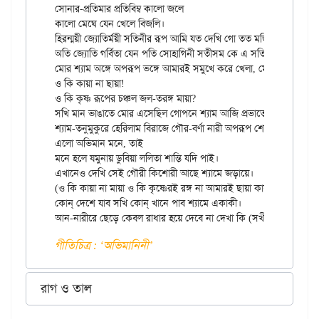
সোনার-প্রতিমার প্রতিবিম্ব কালো জলে

কালো মেঘে যেন খেলে বিজলি।

হিরন্ময়ী জ্যোতির্ময়ী সতিনীর রূপ আমি যত দেখি গো তত মজি সখি গো!

অতি জ্যোতি গর্বিতা যেন পতি সোহাগিনী সতীসম কে এ সতিনী, ললিতে,

মোর শ্যাম অঙ্গে অপরূপ ভঙ্গে আমারই সমুখে করে খেলা, মোরে ছলিতে।

ও কি কায়া না ছায়া!

ও কি কৃষ্ণ রূপের চঞ্চল জল-তরঙ্গ মায়া?

সখি মান ভাঙাতে মোর এসেছিল গোপনে শ্যাম আজি প্রভাতে (সখি),

শ্যাম-তনুমুকুরে হেরিলাম বিরাজে গৌর-বর্ণা নারী অপরূপ শোভাতে।

এলো অভিমান মনে, তাই

মনে হলে যমুনায় ডুবিয়া ললিতা শান্তি যদি পাই।

এখানেও দেখি সেই গৌরী কিশোরী আছে শ্যামে জড়ায়ে।

(ও কি কায়া না মায়া ও কি কৃষ্ণেরই রঙ্গ না আমারই ছায়া কায়া না মায়া।)

কোন্ দেশে যাব সখি কোন্ খানে পাব শ্যামে একাকী।

গীতিচিত্র : ‘অভিমানিনী’
রাগ ও তাল