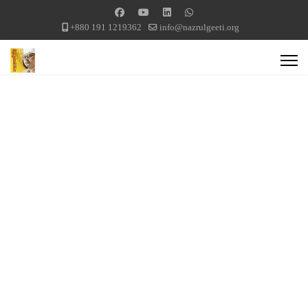
+880 191 1219362
info@nazrulgeeti.org