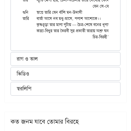
তার	স্মৃতি মেশা হায়, চেনা-অচেনায় তারে দেখেছি কোথায়

					যেন সে-কোন্ লোকে।।

শুনি	স্বপ্নে তারি যেন বাঁশি মন-উদাসী

তারি	বার্তা আসে নব মধু-মাসে, পলাশ আশোকে।।

	কৃষ্ণচূড়া তার মালা লুটায় — চৈত্র-শেষে বনের ধূলায়

	কান্না-বিধুর তার ভৈরবী সুর প্রভাতী তারায় অশ্রু ঘনায়,

রাগ ও তাল
ভিডিও
স্বরলিপি
কত জনম যাবে তোমার বিরহে