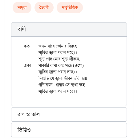
দাদ্‌রা
ভৈরবী
ঋতুভিত্তিক
বাণী
কত	জনম যাবে তোমার বিরহে

	স্মৃতির জ্বালা পরান দহে।।

	শূন্য গেহ মোর শূন্য জীবনে,

একা	থাকারি ব্যথা কত সহে (ওগো)

	স্মৃতির জ্বালা পরান দহে।।

	দিয়েছি যে জ্বালা জীবন ভরি' হায়

	গলি নয়ন -ধারায় সে ব্যথা বহে

রাগ ও তাল
ভিডিও