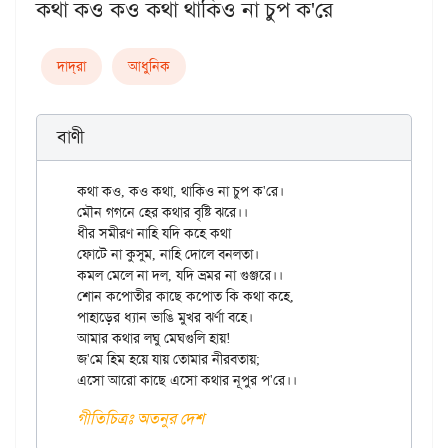
কথা কও কও কথা থাকিও না চুপ ক'রে
দাদ্‌রা
আধুনিক
বাণী
কথা কও, কও কথা, থাকিও না চুপ ক'রে।

মৌন গগনে হের কথার বৃষ্টি ঝরে।।

ধীর সমীরণ নাহি যদি কহে কথা

ফোটে না কুসুম, নাহি দোলে বনলতা।

কমল মেলে না দল, যদি ভ্রমর না গুঞ্জরে।।

শোন কপোতীর কাছে কপোত কি কথা কহে,

পাহাড়ের ধ্যান ভাঙি মুখর ঝর্ণা বহে।

আমার কথার লঘু মেঘগুলি হায়!

জ'মে হিম হয়ে যায় তোমার নীরবতায়;

গীতিচিত্রঃ অতনুর দেশ