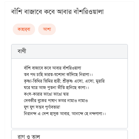
বাঁশি বাজাবে কবে আবার বাঁশরিওয়ালা
কাহার্‌বা
আশা
বাণী
বাঁশি বাজাবে কবে আবার বাঁশরিওয়ালা

তব পথ চাহি ভারত-যশোদা কাঁদিছে নিরালা।।

কৃষ্ণা-তিথির তিমির হারী; শ্রীকৃষ্ণ এসো, এসো, মুরারি

ঘরে ঘরে আজ পুতনা ভীতি হানিছে কালা।।

কংস-কারার ভাঙো ভাঙো দ্বার

দেবকীর বুকের পাষাণ ভঅর নামাও নামাও

যুগ যুগ সম্ভব পুর্ণাবতার!

রাগ ও তাল