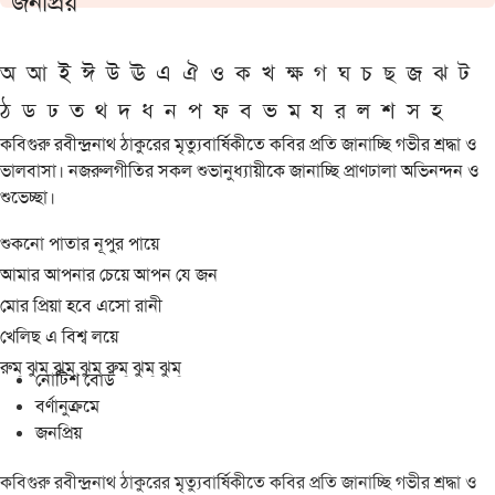
জনপ্রিয়
অ
আ
ই
ঈ
উ
ঊ
এ
ঐ
ও
ক
খ
ক্ষ
গ
ঘ
চ
ছ
জ
ঝ
ট
ঠ
ড
ঢ
ত
থ
দ
ধ
ন
প
ফ
ব
ভ
ম
য
র
ল
শ
স
হ
কবিগুরু রবীন্দ্রনাথ ঠাকুরের মৃত্যুবার্ষিকীতে কবির প্রতি জানাচ্ছি গভীর শ্রদ্ধা ও
ভালবাসা। নজরুলগীতির সকল শুভানুধ্যায়ীকে জানাচ্ছি প্রাণঢালা অভিনন্দন ও
শুভেচ্ছা।
শুকনো পাতার নূপুর পায়ে
আমার আপনার চেয়ে আপন যে জন
মোর প্রিয়া হবে এসো রানী
খেলিছ এ বিশ্ব লয়ে
রুম্ ঝুম্ ঝুম্ ঝুম্ রুম্ ঝুম্ ঝুম্
নোটিশ বোর্ড
বর্ণানুক্রমে
জনপ্রিয়
কবিগুরু রবীন্দ্রনাথ ঠাকুরের মৃত্যুবার্ষিকীতে কবির প্রতি জানাচ্ছি গভীর শ্রদ্ধা ও