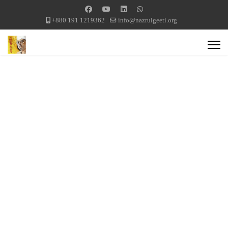
+880 191 1219362
info@nazrulgeeti.org