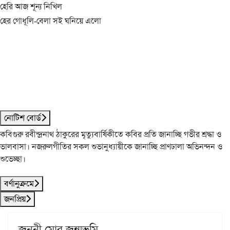
হেরি আজ শূন্য নিখিল
হের গোধূলি-বেলা সই ঘনিয়ে এলো
নোটিশ বোর্ড
কবিগুরু রবীন্দ্রনাথ ঠাকুরের মৃত্যুবার্ষিকীতে কবির প্রতি জানাচ্ছি গভীর শ্রদ্ধা ও
ভালবাসা। নজরুলগীতির সকল শুভানুধ্যায়ীকে জানাচ্ছি প্রাণঢালা অভিনন্দন ও
শুভেচ্ছা।
বর্ণানুক্রমে
জনপ্রিয়
জননী মোর জন্মভূমি