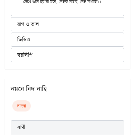
রাগ ও তাল
ভিডিও
স্বরলিপি
নয়নে নিদ নাহি
দাদ্‌রা
বাণী