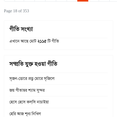
Page 18 of 353
গীতি সংখ্যা
এখানে আছে মোট
২১১৫
টি গীতি
সম্প্রতি যুক্ত হওয়া গীতি
সৃজন-ভোরে প্রভু মোরে সৃজিলে
জয় পীতাম্বর শ্যাম সুন্দর
হেসে হেসে কল্‌সি নাচাইয়া
হেরি আজ শূন্য নিখিল