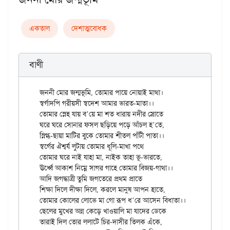
একতাল
দেশাত্মবোধক
বাণী
জননী মোর জন্মভূমি, তোমার পায়ে নোয়াই মাথা।

স্বর্গাদপি গরীয়সী স্বদেশ আমার ভারত-মাতা।।

তোমার স্নেহ যায় ব’য়ে মা শত ধারায় নদীর স্রোতে

ঘরে ঘরে সোনার ফসল ছড়িয়ে পড়ে আঁচল হ’তে,

স্নিগ্ধ-ছায়া মাটির বুকে তোমার শীতল পাঁটী পাতা।।

স্বর্গের ঐশ্বর্য লুটায় তোমার ধূলি-মাখা পথে

তোমার ঘরে নাই যাহা মা, নাইক তাহা ভূ-ভারতে,

ঊর্ধ্বে আকাশ নিম্নে সাগর গাহে তোমার বিজয়-গাথা।।

আদি জগদ্ধাত্রী তুমি জগতেরে প্রথম প্রাতে

শিক্ষা দিলে দীক্ষা দিলে, করলে মানুষ আপন হাতে,

তোমার কোলের লোভে মা গো রূপ ধ’রে আসেন বিধাতা।।

ছেলের মুখের অন্ন কেড়ে খাওয়ালি মা যাদের ডেকে

তারাই দিল তোর ললাটে চির-দাসীর তিলক এঁকে,
