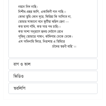
নয়নে নিদ নাহি।

নিশীথ-প্রহর জাগি, একাকিনী গান গাহি।।

কোথা তুমি কোন দূরে, ফিরিয়া কি আসিবে না,

তোমার সাজানো বনে ফুটিয়া ঝরিল হেনা —

কত মালা গাঁথি, কত আর পথ চাহি।।

কত আশা অনুরাগে হৃদয় দেউলে রেখে

পূজিনু তোমারে পাষাণ, কাঁদিলাম ডেকে ডেকে।

এস অভিনামি ফিরে, নিরাশায় এ তিমিরে

রাগ ও তাল
ভিডিও
স্বরলিপি