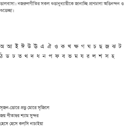
ভালবাসা। নজরুলগীতির সকল শুভানুধ্যায়ীকে জানাচ্ছি প্রাণঢালা অভিনন্দন ও
শুভেচ্ছা।
অ
আ
ই
ঈ
উ
ঊ
এ
ঐ
ও
ক
খ
ক্ষ
গ
ঘ
চ
ছ
জ
ঝ
ট
ঠ
ড
ঢ
ত
থ
দ
ধ
ন
প
ফ
ব
ভ
ম
য
র
ল
শ
স
হ
সৃজন-ভোরে প্রভু মোরে সৃজিলে
জয় পীতাম্বর শ্যাম সুন্দর
হেসে হেসে কল্‌সি নাচাইয়া