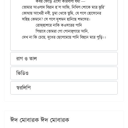
	কবর ফেঁড়ে এসো কারবালা যথা —

তোমার আওলাদ বিরান হ’ল আজি, নিখিল শোকে মরে ঝুরি’।।

কোথায় আখেরী নবী, চুমা খেতে তুমি, যে গলে হোসেনের

সহিছ কেমনে? সে গলে দুশমন হানিছে শমসের।

	রোজ্‌হাশরে নাকি কওসরের পানি

	পিয়াবে তোমরা গো গোনাহ্‌গারে আনি,

রাগ ও তাল
ভিডিও
স্বরলিপি
ঈদ মোবারক ঈদ মোবারক