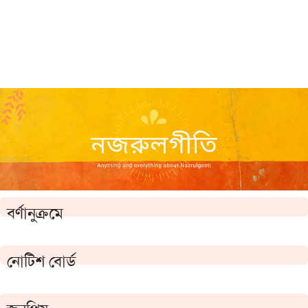
বর্ণানুক্রমে
নোটিশ বোর্ড