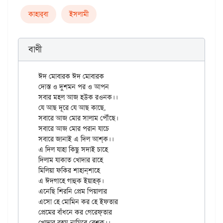
কাহার্‌বা
ইসলামী
বাণী
ঈদ মোবারক ঈদ মোবারক

দোস্ত ও দুশমন পর ও আপন

সবার মহল আজ হউক রওনক।।

যে আছ দূরে যে আছ কাছে,

সবারে আজ মোর সালাম পৌঁছে।

সবারে আজ মোর পরান যাচে

সবারে জানাই এ দিল আশ্‌ক।।

এ দিল যাহা কিছু সদাই চাহে

দিলাম যাকাত খোদার রাহে

মিলিয়া ফকির শাহান্‌শাহে

এ ঈদগাহে গাহুক ইয়াহক্‌।

এনেছি শিরনি প্রেম পিয়ালার

এসো হে মোমিন কর হে ইফতার

প্রেমের বাঁধনে কর গেরেফ্‌তার
