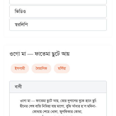
ভিডিও
স্বরলিপি
ওগো মা — ফাতেমা ছুটে আয়
ইসলামী
বৈতালিক
মর্সিয়া
বাণী
ওগো মা — ফাতেমা ছুটে আয়, তোর দুলালের বুকে হানে ছুরি।

দ্বীনের শেষ বাতি নিভিয়া যায় মাগো, বুঝি আঁধার হ’ল মদিনা-পুরী।।

	কোথায় শেরে খোদা, জুলফিকার কোথা,
