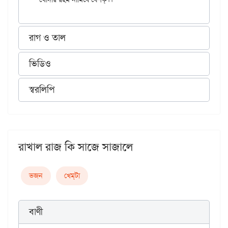
রাগ ও তাল
ভিডিও
স্বরলিপি
রাখাল রাজ কি সাজে সাজালে
ভজন
খেম্‌টা
বাণী