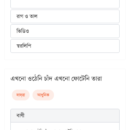
রাগ ও তাল
ভিডিও
স্বরলিপি
এখনো ওঠেনি চাঁদ এখনো ফোটেনি তারা
দাদ্‌রা
আধুনিক
বাণী