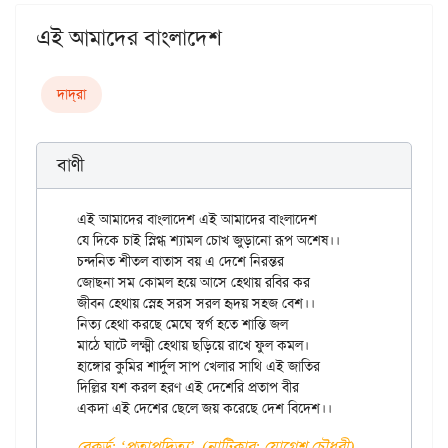
এই আমাদের বাংলাদেশ
দাদ্‌রা
বাণী
এই আমাদের বাংলাদেশ এই আমাদের বাংলাদেশ

যে দিকে চাই স্নিগ্ধ শ্যামল চোখ জুড়ানো রূপ অশেষ।।

চন্দনিত শীতল বাতাস বয় এ দেশে নিরন্তর

জোছনা সম কোমল হয়ে আসে হেথায় রবির কর

জীবন হেথায় স্নেহ সরস সরল হৃদয় সহজ বেশ।।

নিত্য হেথা করছে মেঘে স্বর্গ হতে শান্তি জল

মাঠে ঘাটে লক্ষ্মী হেথায় ছড়িয়ে রাখে ফুল কমল।

হাঙ্গোর কুমির শার্দুল সাপ খেলার সাথি এই জাতির

দিল্লির যশ করল হরণ এই দেশেরি প্রতাপ বীর

রেকর্ড: ‘প্রতাপদিত্য’, (নাটিকার: যোগেশ চৌধুরী)