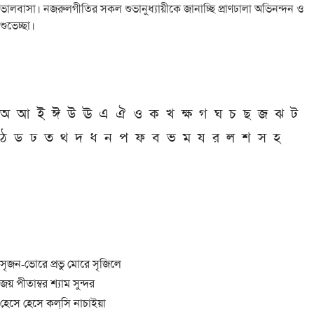
ভালবাসা। নজরুলগীতির সকল শুভানুধ্যায়ীকে জানাচ্ছি প্রাণঢালা অভিনন্দন ও
শুভেচ্ছা।
অ
আ
ই
ঈ
উ
ঊ
এ
ঐ
ও
ক
খ
ক্ষ
গ
ঘ
চ
ছ
জ
ঝ
ট
ঠ
ড
ঢ
ত
থ
দ
ধ
ন
প
ফ
ব
ভ
ম
য
র
ল
শ
স
হ
সৃজন-ভোরে প্রভু মোরে সৃজিলে
জয় পীতাম্বর শ্যাম সুন্দর
হেসে হেসে কল্‌সি নাচাইয়া