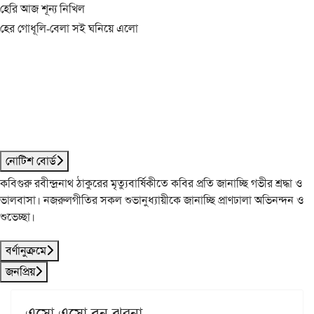
হেরি আজ শূন্য নিখিল
হের গোধূলি-বেলা সই ঘনিয়ে এলো
নোটিশ বোর্ড
কবিগুরু রবীন্দ্রনাথ ঠাকুরের মৃত্যুবার্ষিকীতে কবির প্রতি জানাচ্ছি গভীর শ্রদ্ধা ও
ভালবাসা। নজরুলগীতির সকল শুভানুধ্যায়ীকে জানাচ্ছি প্রাণঢালা অভিনন্দন ও
শুভেচ্ছা।
বর্ণানুক্রমে
জনপ্রিয়
এসো এসো বন ঝরনা