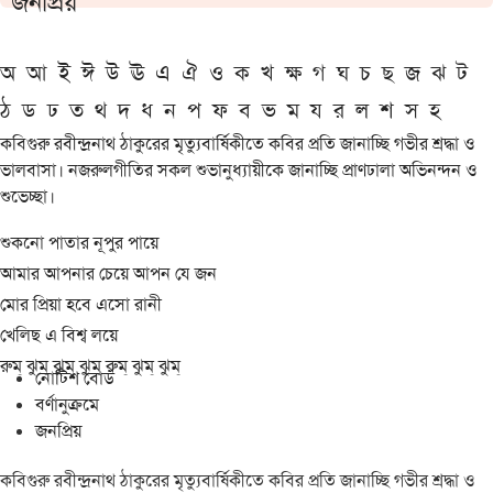
জনপ্রিয়
অ
আ
ই
ঈ
উ
ঊ
এ
ঐ
ও
ক
খ
ক্ষ
গ
ঘ
চ
ছ
জ
ঝ
ট
ঠ
ড
ঢ
ত
থ
দ
ধ
ন
প
ফ
ব
ভ
ম
য
র
ল
শ
স
হ
কবিগুরু রবীন্দ্রনাথ ঠাকুরের মৃত্যুবার্ষিকীতে কবির প্রতি জানাচ্ছি গভীর শ্রদ্ধা ও
ভালবাসা। নজরুলগীতির সকল শুভানুধ্যায়ীকে জানাচ্ছি প্রাণঢালা অভিনন্দন ও
শুভেচ্ছা।
শুকনো পাতার নূপুর পায়ে
আমার আপনার চেয়ে আপন যে জন
মোর প্রিয়া হবে এসো রানী
খেলিছ এ বিশ্ব লয়ে
রুম্ ঝুম্ ঝুম্ ঝুম্ রুম্ ঝুম্ ঝুম্
নোটিশ বোর্ড
বর্ণানুক্রমে
জনপ্রিয়
কবিগুরু রবীন্দ্রনাথ ঠাকুরের মৃত্যুবার্ষিকীতে কবির প্রতি জানাচ্ছি গভীর শ্রদ্ধা ও