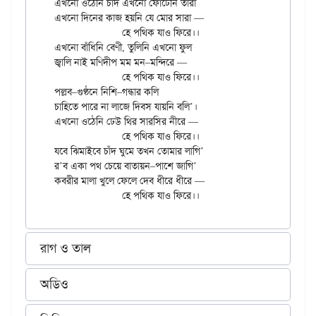
এখনো ওঠেনি চাঁদ এখনো ফোটেনি তারা

এখনো দিনের কাজ হয়নি যে মোর সারা —

		হে পথিক যাও ফিরে।।

এখনো বাঁধিনি বেণী, তুলিনি এখনো ফুল

জ্বালি নাই মণিদীপ মম মন–মন্দিরে —

		হে পথিক যাও ফিরে।।

পল্লব–গুণ্ঠনে নিশি–গন্ধার কলি

চাহিতে পারে না লাজে দিবস যায়নি বলি’।

এখনো ওঠেনি ঢেউ থির সারসির নীরে —

		হে পথিক যাও ফিরে।।

যবে ঝিমাইবে চাঁদ ঘুমে তখন তোমার লাগি’

র’ব একা পথ চেয়ে বাতায়ন–পাশে জাগি’

কবরীর মালা খুলে ফেলে দেব ধীরে ধীরে —

রাগ ও তাল
অডিও