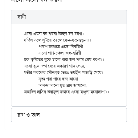
বাণী
এসো এসো বন ঝরনা উচ্ছল-চল-চরণা।

সর্পিল ভঙ্গে লুটায়ে তরঙ্গে ফেন-শুভ্র-ওড়না।।

	পাষাণ জাগায়ে এসো নির্ঝরিণী

	এসো প্রাণ-চঞ্চলা জল-হরিণী

মরু-তৃষিতের বুকে ঢালো ধারা জল-শ্যাম মেঘ-বরণা।।

এসো বুনো পথ বেয়ে অকারণ গান গেয়ে,

গভীর অরণ্যের মৌনব্রত ভেঙে ভয়হীন পাহাড়ি মেয়ে।

	নৃত্য পরা পায়ে ছন্দ আনো

	আনন্দ আনো মৃত প্রাণ জাগানো,

রাগ ও তাল