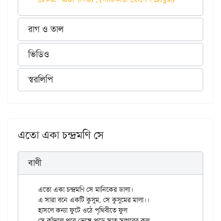
রাগ ও তাল
ভিডিও
স্বরলিপি
এতো একা চন্দ্রমণি সে
বাণী
এতো একা চন্দ্রমণি সে মানিকের ডালা।

এ সারা বনে একটি কুসুম, সে কুসুমের মালা।।

হাসলে কন্যা ফুটে ওঠে পৃথিবীতে ফুল

সে কাঁদ্‌লে পরে ভেঙ্গে পড়ে সাত সাগরের কূল,
