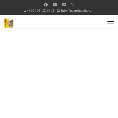
+880 191 1219362
info@nazrulgeeti.org