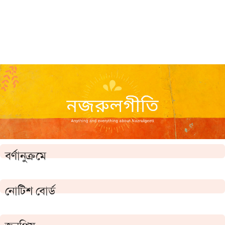
বর্ণানুক্রমে
নোটিশ বোর্ড