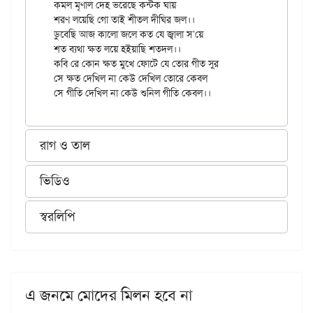
কমল মৃণাল দেহ ভরেছে কন্টক ঘায়

শরণ লয়েছি গো তাই শীতল দীঘির জল।।

ডুবেছি আজ কালো জলে কত যে জ্বালা স'য়ে

শত ব্যথা ক্ষত লয়ে হইয়াছি শতদল।।

কবি রে কোন ক্ষত মুখে ফোটে যে তোর গীত সুর

সে ক্ষত দেখিল না কেউ দেখিল তোরে কেবল

রাগ ও তাল
ভিডিও
স্বরলিপি
এ জনমে মোদের মিলন হবে না